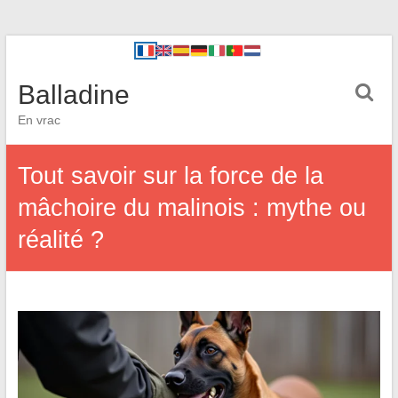
Balladine
En vrac
Tout savoir sur la force de la
mâchoire du malinois : mythe ou
réalité ?