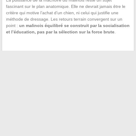
La puissance de la mâchoire du malinois reste un sujet
fascinant sur le plan anatomique. Elle ne devrait jamais être le
critère qui motive l’achat d’un chien, ni celui qui justifie une
méthode de dressage. Les retours terrain convergent sur un
point :
un malinois équilibré se construit par la socialisation
et l’éducation, pas par la sélection sur la force brute
.
←
Les meilleures astuces pour voyager facilement et vivre
des aventures inoubliables
Découvrez les dernières actualités geek, tendances pop
culture et conseils lifestyle
→
Recherche