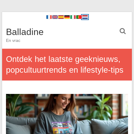
Balladine
En vrac
Ontdek het laatste geeknieuws,
popcultuurtrends en lifestyle-tips