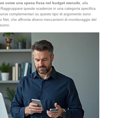
are come una spesa fissa nel budget mensile
, alla
ne. Raggruppare queste scadenze in una categoria specifica
Risorse complementari su questo tipo di argomento sono
ez Net, che affronta diversi meccanismi di monitoraggio del
nsumo.