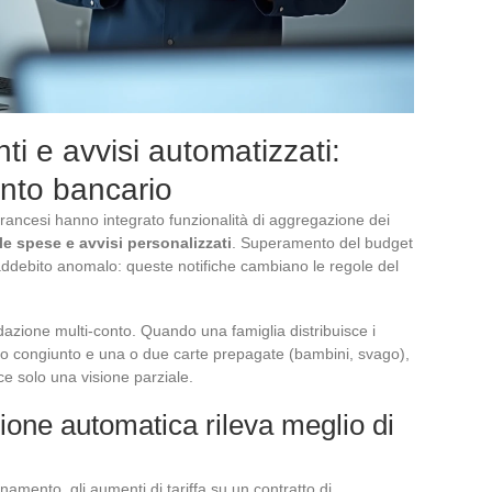
i e avvisi automatizzati:
onto bancario
rancesi hanno integrato funzionalità di aggregazione dei
le spese e avvisi personalizzati
. Superamento del budget
debito anomalo: queste notifiche cambiano le regole del
idazione multi-conto. Quando una famiglia distribuisce i
onto congiunto e una o due carte prepagate (bambini, svago),
sce solo una visione parziale.
ione automatica rileva meglio di
onamento, gli aumenti di tariffa su un contratto di