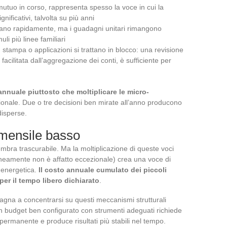
mutuo in corso, rappresenta spesso la voce in cui la
nificativi, talvolta su più anni
goziano rapidamente, ma i guadagni unitari rimangono
li più linee familiari
 stampa o applicazioni si trattano in blocco: una revisione
i, facilitata dall’aggregazione dei conti, è sufficiente per
o annuale piuttosto che moltiplicare le micro-
sionale. Due o tre decisioni ben mirate all’anno producono
 disperse.
 mensile basso
ra trascurabile. Ma la moltiplicazione di queste voci
aneamente non è affatto eccezionale) crea una voce di
 energetica.
Il costo annuale cumulato dei piccoli
er il tempo libero dichiarato
.
agna a concentrarsi su questi meccanismi strutturali
Un budget ben configurato con strumenti adeguati richiede
rmanente e produce risultati più stabili nel tempo.