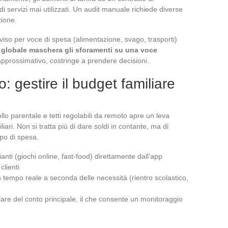
 di servizi mai utilizzati. Un audit manuale richiede diverse
zione.
so per voce di spesa (alimentazione, svago, trasporti)
globale maschera gli sforamenti su una voce
approssimativo, costringe a prendere decisioni.
: gestire il budget familiare
llo parentale e tetti regolabili da remoto apre un leva
iari. Non si tratta più di dare soldi in contante, ma di
ipo di spesa.
nti (giochi online, fast-food) direttamente dall’app
clienti
 in tempo reale a seconda delle necessità (rientro scolastico,
itolare del conto principale, il che consente un monitoraggio