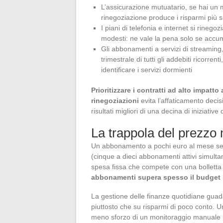
L’assicurazione mutuatario, se hai un 
rinegoziazione produce i risparmi più sig
I piani di telefonia e internet si rine
modesti: ne vale la pena solo se accumu
Gli abbonamenti a servizi di streaming,
trimestrale di tutti gli addebiti ricorrent
identificare i servizi dormienti
Prioritizzare i contratti ad alto impatt
rinegoziazioni
evita l’affaticamento deci
risultati migliori di una decina di iniziative
La trappola del prezzo
Un abbonamento a pochi euro al mese semb
(cinque a dieci abbonamenti attivi simult
spesa fissa che compete con una bolletta
abbonamenti supera spesso il budget p
La gestione delle finanze quotidiane guad
piuttosto che su risparmi di poco conto. 
meno sforzo di un monitoraggio manuale pe