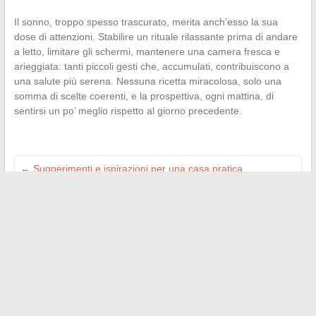
Il sonno, troppo spesso trascurato, merita anch’esso la sua
dose di attenzioni. Stabilire un rituale rilassante prima di andare
a letto, limitare gli schermi, mantenere una camera fresca e
arieggiata: tanti piccoli gesti che, accumulati, contribuiscono a
una salute più serena. Nessuna ricetta miracolosa, solo una
somma di scelte coerenti, e la prospettiva, ogni mattina, di
sentirsi un po’ meglio rispetto al giorno precedente.
←
Suggerimenti e ispirazioni per una casa pratica,
accogliente e piena di stile
Suggerimenti per ottenere Zoom gratuito senza limiti e
organizzare riunioni prolungate
→
Search