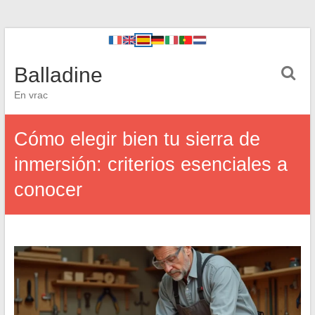
Balladine
En vrac
Cómo elegir bien tu sierra de
inmersión: criterios esenciales a
conocer