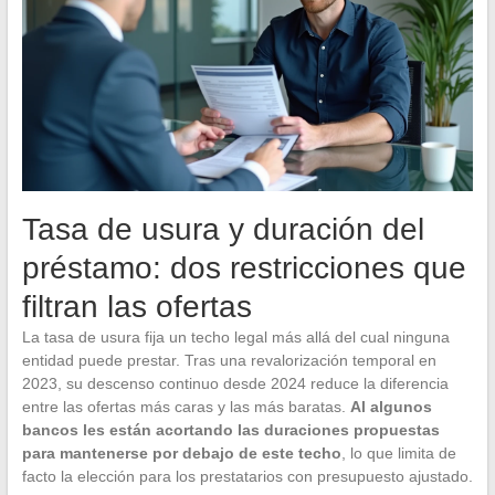
Tasa de usura y duración del
préstamo: dos restricciones que
filtran las ofertas
La tasa de usura fija un techo legal más allá del cual ninguna
entidad puede prestar. Tras una revalorización temporal en
2023, su descenso continuo desde 2024 reduce la diferencia
entre las ofertas más caras y las más baratas.
Al algunos
bancos les están acortando las duraciones propuestas
para mantenerse por debajo de este techo
, lo que limita de
facto la elección para los prestatarios con presupuesto ajustado.