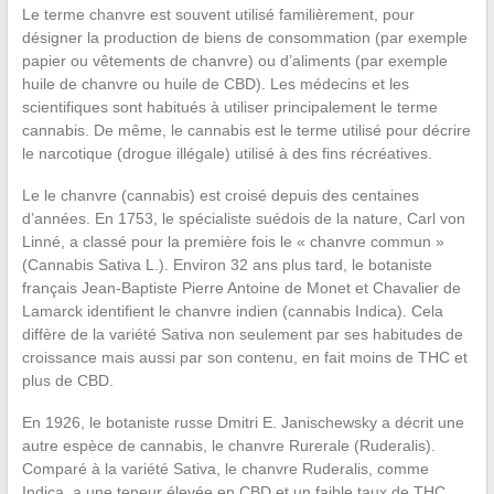
Le terme chanvre est souvent utilisé familièrement, pour
désigner la production de biens de consommation (par exemple
papier ou vêtements de chanvre) ou d’aliments (par exemple
huile de chanvre ou huile de CBD). Les médecins et les
scientifiques sont habitués à utiliser principalement le terme
cannabis. De même, le cannabis est le terme utilisé pour décrire
le narcotique (drogue illégale) utilisé à des fins récréatives.
Le le chanvre (cannabis) est croisé depuis des centaines
d’années. En 1753, le spécialiste suédois de la nature, Carl von
Linné, a classé pour la première fois le « chanvre commun »
(Cannabis Sativa L.). Environ 32 ans plus tard, le botaniste
français Jean-Baptiste Pierre Antoine de Monet et Chavalier de
Lamarck identifient le chanvre indien (cannabis Indica). Cela
diffère de la variété Sativa non seulement par ses habitudes de
croissance mais aussi par son contenu, en fait moins de THC et
plus de CBD.
En 1926, le botaniste russe Dmitri E. Janischewsky a décrit une
autre espèce de cannabis, le chanvre Rurerale (Ruderalis).
Comparé à la variété Sativa, le chanvre Ruderalis, comme
Indica, a une teneur élevée en CBD et un faible taux de THC.