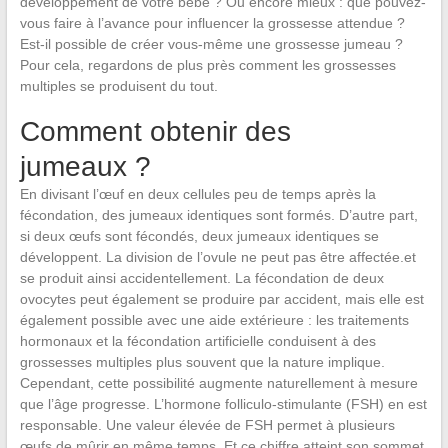
développement de votre bébé ? Ou encore mieux : que pouvez-
vous faire à l’avance pour influencer la grossesse attendue ?
Est-il possible de créer vous-même une grossesse jumeau ?
Pour cela, regardons de plus près comment les grossesses
multiples se produisent du tout.
Comment obtenir des
jumeaux ?
En divisant l’œuf en deux cellules peu de temps après la
fécondation, des jumeaux identiques sont formés. D’autre part,
si deux œufs sont fécondés, deux jumeaux identiques se
développent. La division de l’ovule ne peut pas être affectée.et
se produit ainsi accidentellement. La fécondation de deux
ovocytes peut également se produire par accident, mais elle est
également possible avec une aide extérieure : les traitements
hormonaux et la fécondation artificielle conduisent à des
grossesses multiples plus souvent que la nature implique.
Cependant, cette possibilité augmente naturellement à mesure
que l’âge progresse. L’hormone folliculo-stimulante (FSH) en est
responsable. Une valeur élevée de FSH permet à plusieurs
œufs de mûrir en même temps. Et ce chiffre atteint son sommet