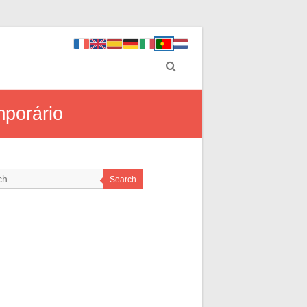
mporário
Search