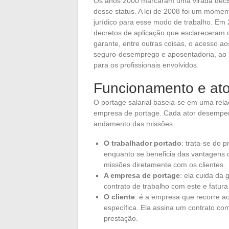
Os anos 2000 marcaram uma virada deci
desse status. A lei de 2008 foi um momen
jurídico para esse modo de trabalho. Em 
decretos de aplicação que esclareceram os
garante, entre outras coisas, o acesso ao
seguro-desemprego e aposentadoria, a
para os profissionais envolvidos.
Funcionamento e ator
O portage salarial baseia-se em uma relaçã
empresa de portage. Cada ator desempen
andamento das missões.
O trabalhador portado
: trata-se do 
enquanto se beneficia das vantagens 
missões diretamente com os clientes.
A empresa de portage
: ela cuida da 
contrato de trabalho com este e fatura 
O cliente
: é a empresa que recorre a
específica. Ela assina um contrato co
prestação.