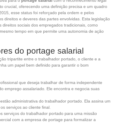
siva para o
portage salarial
com o reconhecimento legal
to crucial, oferecendo uma definição precisa e um quadro
2015, esse status foi reforçado pela ordem e pelos
 direitos e deveres das partes envolvidas. Esta legislação
s direitos sociais dos empregados tradicionais, como
o mesmo tempo em que permite uma autonomia de ação
es do portage salarial
o tripartite entre o trabalhador portado, o cliente e a
ha um papel bem definido para garantir o bom
profissional que deseja trabalhar de forma independente
do emprego assalariado. Ele encontra e negocia suas
gestão administrativa do trabalhador portado. Ela assina um
os serviços ao cliente final.
os serviços do trabalhador portado para uma missão
mercial com a empresa de portage para formalizar a