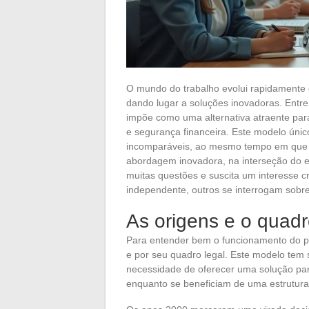
O mundo do trabalho evolui rapidamente 
dando lugar a soluções inovadoras. Entr
impõe como uma alternativa atraente para
e segurança financeira. Este modelo únic
incomparáveis, ao mesmo tempo em que pr
abordagem inovadora, na interseção do 
muitas questões e suscita um interesse c
independente, outros se interrogam sobre 
As origens e o quadro
Para entender bem o funcionamento do por
e por seu quadro legal. Este modelo tem
necessidade de oferecer uma solução par
enquanto se beneficiam de uma estrutura j