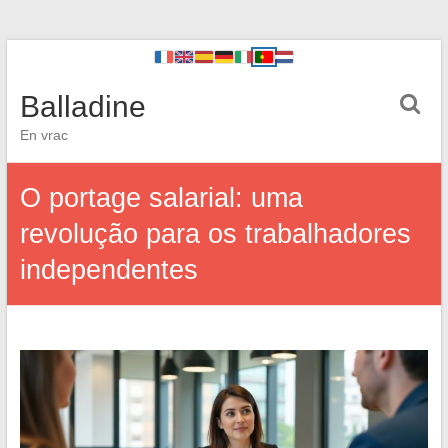
Balladine
En vrac
O portage salarial: uma
revolução para os trabalhadores
independentes