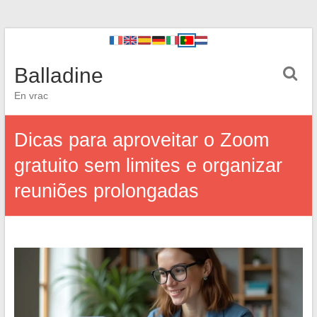
Balladine
En vrac
Dicas para aproveitar o Zoom
gratuito sem limites e organizar
reuniões prolongadas