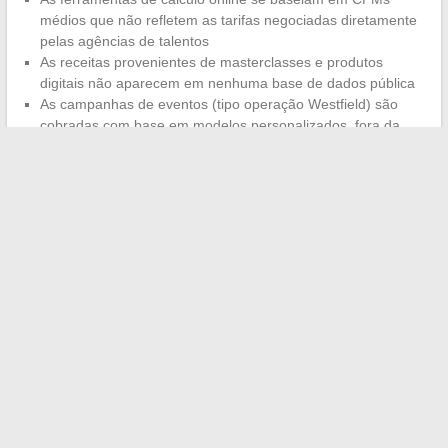
médios que não refletem as tarifas negociadas diretamente
pelas agências de talentos
As receitas provenientes de masterclasses e produtos
digitais não aparecem em nenhuma base de dados pública
As campanhas de eventos (tipo operação Westfield) são
cobradas com base em modelos personalizados, fora da
grade padrão
O status de influenciadora francesa mais seguida do mundo
não é apenas um título honorífico. Ele condiciona diretamente a
precificação de cada colaboração e a capacidade de diversificar
as fontes de receita.
Léa Elui transformou uma audiência do
TikTok em um portfólio de atividades
cujo valor supera
amplamente o que as estimativas de fortuna online são capazes
de modelar.
←
Até onde foram os melhores jogadores de Candy Crush
no mundo?