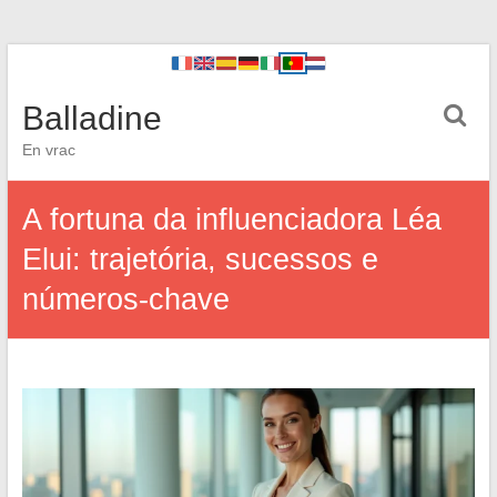
Balladine
En vrac
A fortuna da influenciadora Léa
Elui: trajetória, sucessos e
números-chave