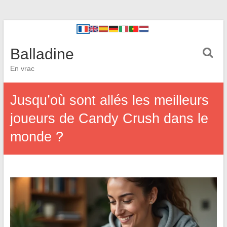
Balladine
En vrac
Jusqu’où sont allés les meilleurs
joueurs de Candy Crush dans le
monde ?