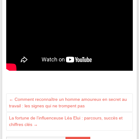
←
Comment reconnaître un homme amoureux en secret au
travail : les signes qui ne trompent pas
La fortune de l’influenceuse Léa Elui : parcours, succès et
chiffres clés
→