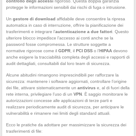
controllo degli accessi
rigoroso. Questa doppia garanzia
protegge le informazioni sensibili dai rischi di fuga o intrusione.
Un
gestore di download
affidabile deve consentire la ripresa
automatica in caso di interruzione, offrire la pianificazione dei
trasferimenti e integrare l’
autenticazione a due fattori
. Questo
ulteriore blocco impedisce l’accesso ai conti anche se la
password fosse compromessa. Le strutture soggette a
normative rigorose come il
GDPR
, il
PCI DSS
o l’
HIPAA
devono
anche esigere la tracciabilità completa degli accessi e rapporti di
audit dettagliati, consultabili dal loro team di sicurezza.
Alcune abitudini rimangono imprescindibili per rafforzare la
sicurezza: mantenere i software aggiornati, controllare l’origine
dei file, attivare sistematicamente un
antivirus
e, al di fuori della
rete interna, privilegiare l’uso di un
VPN
. È saggio monitorare le
autorizzazioni concesse alle applicazioni di terze parti e
realizzare periodicamente audit di sicurezza, per anticipare le
vulnerabilità e rimanere nei limiti degli standard attuali.
Ecco le pratiche da adottare per massimizzare la sicurezza dei
trasferimenti di file: