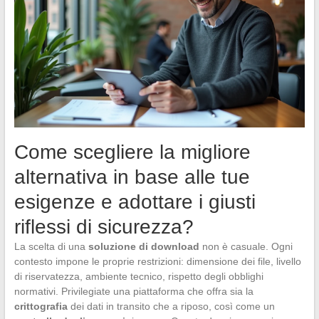
Come scegliere la migliore
alternativa in base alle tue
esigenze e adottare i giusti
riflessi di sicurezza?
La scelta di una
soluzione di download
non è casuale. Ogni
contesto impone le proprie restrizioni: dimensione dei file, livello
di riservatezza, ambiente tecnico, rispetto degli obblighi
normativi. Privilegiate una piattaforma che offra sia la
crittografia
dei dati in transito che a riposo, così come un