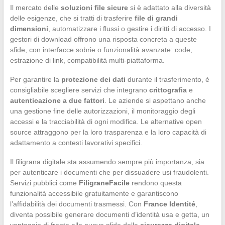
Il mercato delle
soluzioni file sicure
si è adattato alla diversità
delle esigenze, che si tratti di trasferire
file di grandi
dimensioni
, automatizzare i flussi o gestire i diritti di accesso. I
gestori di download offrono una risposta concreta a queste
sfide, con interfacce sobrie o funzionalità avanzate: code,
estrazione di link, compatibilità multi-piattaforma.
Per garantire la
protezione dei dati
durante il trasferimento, è
consigliabile scegliere servizi che integrano
crittografia
e
autenticazione a due fattori
. Le aziende si aspettano anche
una gestione fine delle autorizzazioni, il monitoraggio degli
accessi e la tracciabilità di ogni modifica. Le alternative open
source attraggono per la loro trasparenza e la loro capacità di
adattamento a contesti lavorativi specifici.
Il filigrana digitale sta assumendo sempre più importanza, sia
per autenticare i documenti che per dissuadere usi fraudolenti.
Servizi pubblici come
FiligraneFacile
rendono questa
funzionalità accessibile gratuitamente e garantiscono
l’affidabilità dei documenti trasmessi. Con
France Identité
,
diventa possibile generare documenti d’identità usa e getta, un
vantaggio di fronte alle nuove sfide della
sicurezza digitale
.