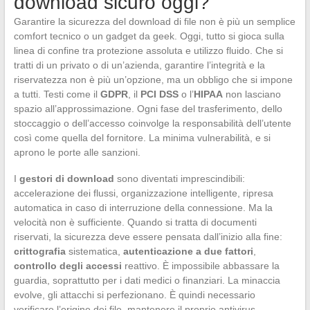
download sicuro oggi?
Garantire la sicurezza del download di file non è più un semplice
comfort tecnico o un gadget da geek. Oggi, tutto si gioca sulla
linea di confine tra protezione assoluta e utilizzo fluido. Che si
tratti di un privato o di un’azienda, garantire l’integrità e la
riservatezza non è più un’opzione, ma un obbligo che si impone
a tutti. Testi come il
GDPR
, il
PCI DSS
o l’
HIPAA
non lasciano
spazio all’approssimazione. Ogni fase del trasferimento, dello
stoccaggio o dell’accesso coinvolge la responsabilità dell’utente
così come quella del fornitore. La minima vulnerabilità, e si
aprono le porte alle sanzioni.
I
gestori di download
sono diventati imprescindibili:
accelerazione dei flussi, organizzazione intelligente, ripresa
automatica in caso di interruzione della connessione. Ma la
velocità non è sufficiente. Quando si tratta di documenti
riservati, la sicurezza deve essere pensata dall’inizio alla fine:
crittografia
sistematica,
autenticazione a due fattori
,
controllo degli accessi
reattivo. È impossibile abbassare la
guardia, soprattutto per i dati medici o finanziari. La minaccia
evolve, gli attacchi si perfezionano. È quindi necessario
verificare l’origine dei file, mantenere il proprio antivirus