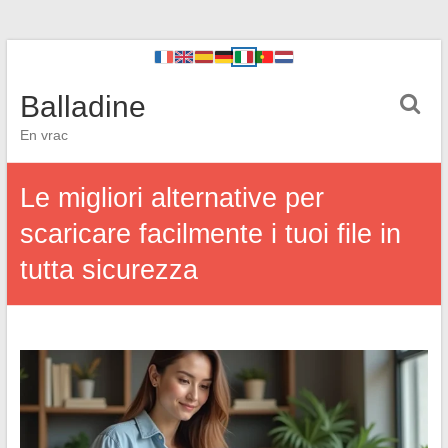
Balladine
En vrac
Le migliori alternative per
scaricare facilmente i tuoi file in
tutta sicurezza