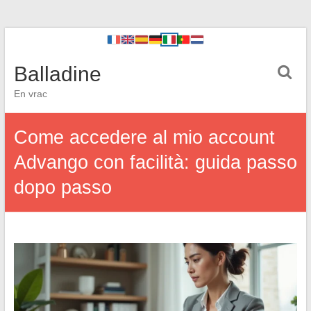
Balladine
En vrac
Come accedere al mio account
Advango con facilità: guida passo
dopo passo