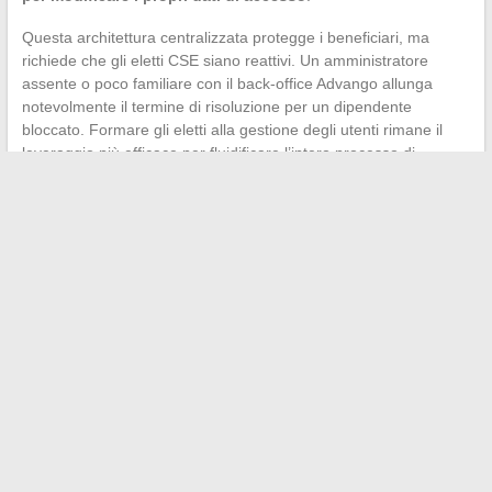
Questa architettura centralizzata protegge i beneficiari, ma
richiede che gli eletti CSE siano reattivi. Un amministratore
assente o poco familiare con il back-office Advango allunga
notevolmente il termine di risoluzione per un dipendente
bloccato. Formare gli eletti alla gestione degli utenti rimane il
leveraggio più efficace per fluidificare l’intero processo di
accesso.
Il percorso di accesso a un account Advango si basa su una
catena corta: invito CSE, attivazione nei tempi, inserimento
esatto delle informazioni, creazione della password. Ogni anello
dipende dal precedente. Un dipendente avvertito di queste
costrizioni prima di ricevere la sua email di invito guadagna
tempo prezioso e evita di sollecitare il suo CSE per un problema
che non avrebbe dovuto esistere.
←
Come confrontare efficacemente le offerte di credito per
finanziare i vostri progetti