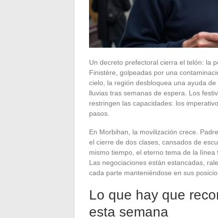
Un decreto prefectoral cierra el telón: la
Finistère, golpeadas por una contaminació
cielo, la región desbloquea una ayuda de
lluvias tras semanas de espera. Los festiv
restringen las capacidades: los imperativ
pasos.
En Morbihan, la movilización crece. Padr
el cierre de dos clases, cansados de esc
mismo tiempo, el eterno tema de la línea f
Las negociaciones están estancadas, ralen
cada parte manteniéndose en sus posicio
Lo que hay que recor
esta semana