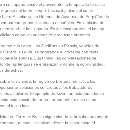
era se impone desde el pavimento: la temporada turística
 regreso del buen tiempo. Las callejuelas del centro
de Loire-Atlantique, de Rennes, de Auvernia, de Perpiñán, de
sembarcan grupos italianos o españoles. En la oficina de
a densidad de las llegadas. En los escaparates, el kouign-
odiciado como los puestos de productos bretones.
nirse a la fiesta. Los Godillots du Plessis, venidos de
: Gérard, su guía, se sorprende al cruzarse con tanta
ecupera la sonrisa. Lugar vivo, las conversaciones se
nde las lenguas se entrelazan y donde la convivialidad,
us derechos.
bre la vivienda, la región de Bretaña multiplica los
roporcionar soluciones concretas a los trabajadores
los alquileres. El ejemplo de Kevin, un estadounidense
ra está establecido de forma permanente, evoca estos
n el tejido local.
lidad en Terre de Breizh sigue siendo la brújula para seguir
 economía, nuevas iniciativas, desde la costa hasta el