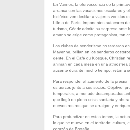
En Vannes, la efervescencia de la primav
arranca con las vacaciones escolares y el
histórico ven desfilar a viajeros venidos 
Lille o de París. Imponentes autocares de
turismo, Cédric admite su sorpresa ante l
amann se erige como protagonista, tan c
Los clubes de senderismo no tardaron en u
Mayenne, brillan en los senderos costeros
gente. En el Café du Kiosque, Christian r
animan en cada mesa en una atmósfera do
ausente durante mucho tiempo, retoma s
Para responder al aumento de la presión so
esfuerzos junto a sus socios. Objetivo: p
temporales, a menudo desamparados ante 
que llegó en plena crisis sanitaria y aho
nuevos rostros que se arraigan y enriquece
Para profundizar en estos temas, la actua
lo que se mueve en el territorio: cultura,
corazón de Bretaña.