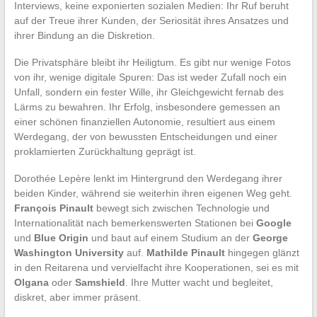
Interviews, keine exponierten sozialen Medien: Ihr Ruf beruht
auf der Treue ihrer Kunden, der Seriosität ihres Ansatzes und
ihrer Bindung an die Diskretion.
Die Privatsphäre bleibt ihr Heiligtum. Es gibt nur wenige Fotos
von ihr, wenige digitale Spuren: Das ist weder Zufall noch ein
Unfall, sondern ein fester Wille, ihr Gleichgewicht fernab des
Lärms zu bewahren. Ihr Erfolg, insbesondere gemessen an
einer schönen finanziellen Autonomie, resultiert aus einem
Werdegang, der von bewussten Entscheidungen und einer
proklamierten Zurückhaltung geprägt ist.
Dorothée Lepère lenkt im Hintergrund den Werdegang ihrer
beiden Kinder, während sie weiterhin ihren eigenen Weg geht.
François Pinault
bewegt sich zwischen Technologie und
Internationalität nach bemerkenswerten Stationen bei
Google
und
Blue Origin
und baut auf einem Studium an der
George
Washington University
auf.
Mathilde Pinault
hingegen glänzt
in den Reitarena und vervielfacht ihre Kooperationen, sei es mit
Olgana
oder
Samshield
. Ihre Mutter wacht und begleitet,
diskret, aber immer präsent.