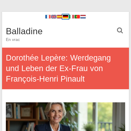
Balladine
En vrac
Dorothée Lepère: Werdegang
und Leben der Ex-Frau von
François-Henri Pinault