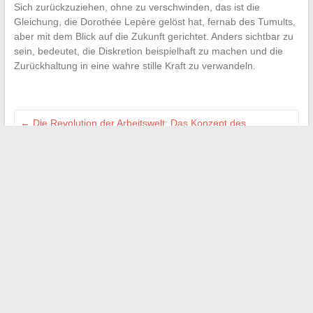
Sich zurückzuziehen, ohne zu verschwinden, das ist die
Gleichung, die Dorothée Lepère gelöst hat, fernab des Tumults,
aber mit dem Blick auf die Zukunft gerichtet. Anders sichtbar zu
sein, bedeutet, die Diskretion beispielhaft zu machen und die
Zurückhaltung in eine wahre stille Kraft zu verwandeln.
←
Die Revolution der Arbeitswelt: Das Konzept des
Arbeitnehmerüberlassung verstehen
Die besten Alternativen zum sicheren und einfachen
Herunterladen Ihrer Dateien
→
Search