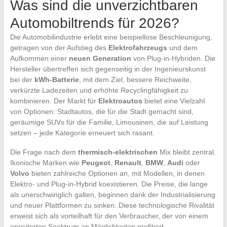
Was sind die unverzichtbaren
Automobiltrends für 2026?
Die Automobilindustrie erlebt eine beispiellose Beschleunigung,
getragen von der Aufstieg des
Elektrofahrzeugs
und dem
Aufkommen einer
neuen Generation
von Plug-in-Hybriden. Die
Hersteller übertreffen sich gegenseitig in der Ingenieurskunst
bei der
kWh-Batterie
, mit dem Ziel, bessere Reichweite,
verkürzte Ladezeiten und erhöhte Recyclingfähigkeit zu
kombinieren. Der Markt für
Elektroautos
bietet eine Vielzahl
von Optionen: Stadtautos, die für die Stadt gemacht sind,
geräumige SUVs für die Familie, Limousinen, die auf Leistung
setzen – jede Kategorie erneuert sich rasant.
Die Frage nach dem
thermisch-elektrischen
Mix bleibt zentral.
Ikonische Marken wie
Peugeot
,
Renault
,
BMW
,
Audi
oder
Volvo
bieten zahlreiche Optionen an, mit Modellen, in denen
Elektro- und Plug-in-Hybrid koexistieren. Die Preise, die lange
als unerschwinglich galten, beginnen dank der Industrialisierung
und neuer Plattformen zu sinken. Diese technologische Rivalität
erweist sich als vorteilhaft für den Verbraucher, der von einem
erweiterten Spektrum an Möglichkeiten profitiert.