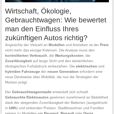
Wirtschaft, Ökologie,
Gebrauchtwagen: Wie bewertet
man den Einfluss Ihres
zukünftigen Autos richtig?
Angesichts der Vielzahl an
Modellen
und Antrieben ist der
Preis
nicht mehr das einzige Kriterium. Die Analyse muss den
kontrollierten Verbrauch
, die
Wartungskosten
, die
Zuverlässigkeit
auf lange Sicht und den tatsächlichen
ökologischen Fußabdruck einbeziehen. Die
elektrischen
und
hybriden Fahrzeuge
der
neuen Generation
erfordern eine
neue Denkweise über Mobilität, die nun die Strategien der
Marken prägt.
Der
Gebrauchtwagenmarkt
entwickelt sich schnell.
Gebrauchte Elektroautos
gewinnen zunehmend an Beliebtheit
dank der steigenden Zuverlässigkeit der Batterien (ausgedrückt
in
kWh
) und sinkenden Preisen. Stadtbewohner und Familien
neigen zu Modellen wie
Peugeot
,
Renault
oder
Dacia