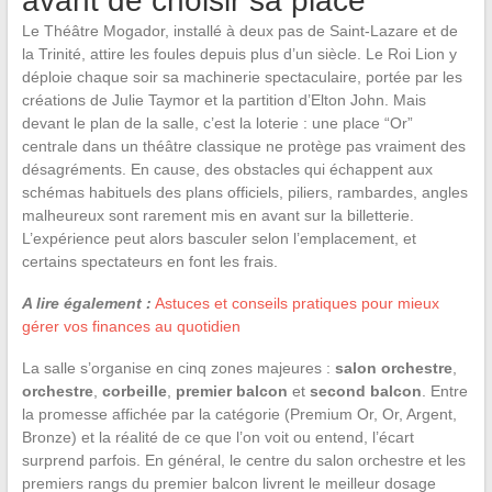
avant de choisir sa place
Le Théâtre Mogador, installé à deux pas de Saint-Lazare et de
la Trinité, attire les foules depuis plus d’un siècle. Le Roi Lion y
déploie chaque soir sa machinerie spectaculaire, portée par les
créations de Julie Taymor et la partition d’Elton John. Mais
devant le plan de la salle, c’est la loterie : une place “Or”
centrale dans un théâtre classique ne protège pas vraiment des
désagréments. En cause, des obstacles qui échappent aux
schémas habituels des plans officiels, piliers, rambardes, angles
malheureux sont rarement mis en avant sur la billetterie.
L’expérience peut alors basculer selon l’emplacement, et
certains spectateurs en font les frais.
A lire également :
Astuces et conseils pratiques pour mieux
gérer vos finances au quotidien
La salle s’organise en cinq zones majeures :
salon orchestre
,
orchestre
,
corbeille
,
premier balcon
et
second balcon
. Entre
la promesse affichée par la catégorie (Premium Or, Or, Argent,
Bronze) et la réalité de ce que l’on voit ou entend, l’écart
surprend parfois. En général, le centre du salon orchestre et les
premiers rangs du premier balcon livrent le meilleur dosage