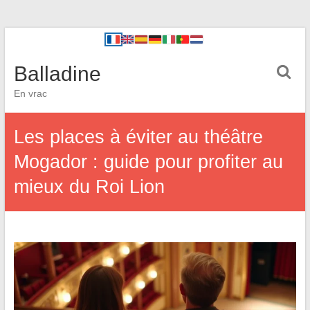
Balladine
En vrac
Les places à éviter au théâtre
Mogador : guide pour profiter au
mieux du Roi Lion