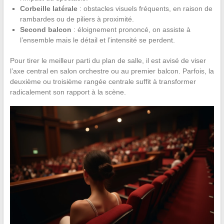
Corbeille latérale
: obstacles visuels fréquents, en raison de
rambardes ou de piliers à proximité.
Second balcon
: éloignement prononcé, on assiste à
l’ensemble mais le détail et l’intensité se perdent.
Pour tirer le meilleur parti du plan de salle, il est avisé de viser
l’axe central en salon orchestre ou au premier balcon. Parfois, la
deuxième ou troisième rangée centrale suffit à transformer
radicalement son rapport à la scène.